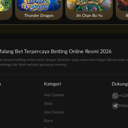
Thunder Dragon
Jin Chan Bu Yu
B
lang Bet Terpercaya Betting Online Resmi 2026
i tempat betting online resmi dengan tampilan yang responsive ringan dibuka pada s
 tertinggi dan telah terbukti gampang menang.
m
Kategori
Dukung
Hot Games
+628
Slots
Mala
Live Casino
Race