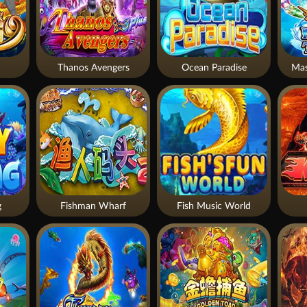
Thanos Avengers
Ocean Paradise
Mas
g
Fishman Wharf
Fish Music World