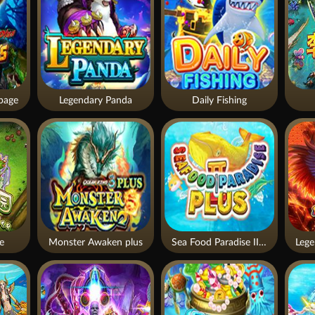
page
Legendary Panda
Daily Fishing
e
Monster Awaken plus
Sea Food Paradise II Plus