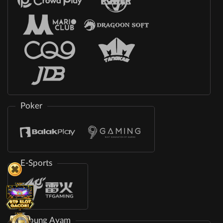
Poker
E-Sports
Sabung Ayam