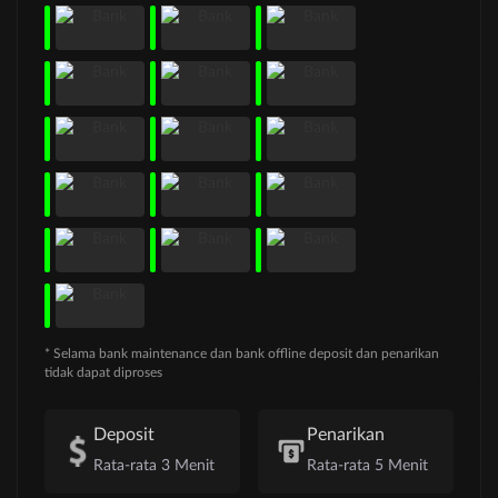
* Selama bank maintenance dan bank offline deposit dan penarikan
tidak dapat diproses
Deposit
Penarikan
Rata-rata 3 Menit
Rata-rata 5 Menit