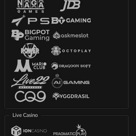
Live Casino