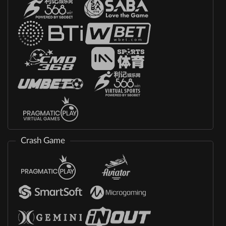
Crash Game