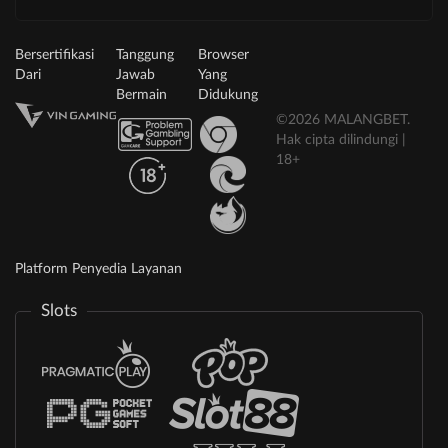
Bersertifikasi
Tanggung
Browser
Dari
Jawab
Yang
Bermain
Didukung
©2026 MALANGBET.
Hak cipta dilindungi |
18+
Platform Penyedia Layanan
Slots