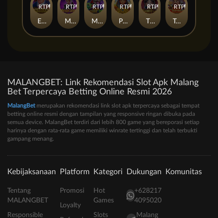
RTP
84%
RTP
87%
RTP
84%
RTP
81%
RTP
83%
RTP
89%
Estate Rich Man
Magician
Monster Pop
Pharaoh Treasures
The Beauties
Toy Soldiers
MALANGBET: Link Rekomendasi Slot Apk Malang
Bet Terpercaya Betting Online Resmi 2026
MalangBet
merupakan rekomendasi link slot apk terpercaya sebagai tempat
betting online resmi dengan tampilan yang responsive ringan dibuka pada
semua device. MalangBet terdiri dari lebih 800 game yang bereporasi setiap
harinya dengan rata-rata game memiliki winrate tertinggi dan telah terbukti
gampang menang.
Kebijaksanaan
Platform
Kategori
Dukungan
Komunitas
Tentang
Promosi
Hot
+628217
MALANGBET
Games
4095020
Loyalty
Responsible
Slots
Malang