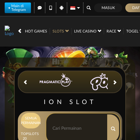
Main di
MASUK
DAF
Telegram
IDR
12,673,006,
HOT GAMES
SLOTS
LIVE CASINO
RACE
TOGEL
ION SLOT
SEMUA
PERMAINAN
TOP
SLOTS
20