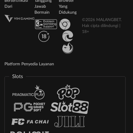
Bersertifikasi
Tanggung
Browser
Dari
Jawab
Yang
Bermain
Didukung
©2026 MALANGBET.
Hak cipta dilindungi |
18+
Platform Penyedia Layanan
Slots